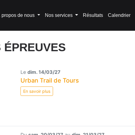
 propos de nous
Nos services
Résultats
Calendrier
S ÉPREUVES
Le
dim. 14/03/27
Urban Trail de Tours
En savoir plus
Du
sam. 20/03/27
au
dim. 21/03/27