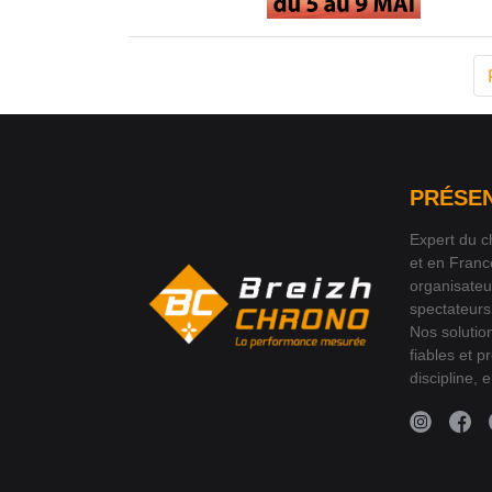
PRÉSE
Expert du c
et en Fran
organisateu
spectateurs
Nos solutio
fiables et 
discipline, 