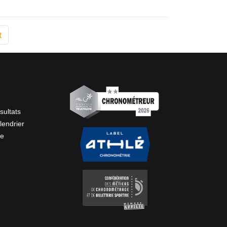
t
sultats
lendrier
ve