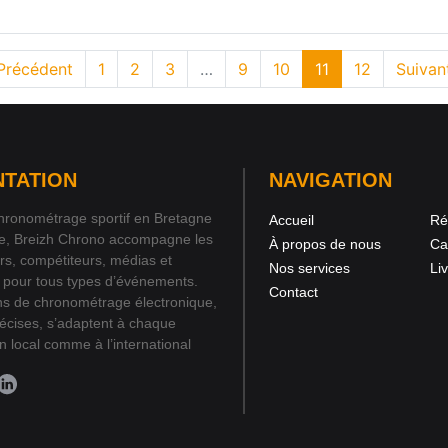
Précédent
1
2
3
…
9
10
11
12
Suivan
NTATION
NAVIGATION
hronométrage sportif en Bretagne
Accueil
Ré
ce, Breizh Chrono accompagne les
À propos de nous
Ca
rs, compétiteurs, médias et
Nos services
Li
 pour tous types d’événements.
Contact
ns de chronométrage électronique,
précises, s’adaptent à chaque
en local comme à l’international