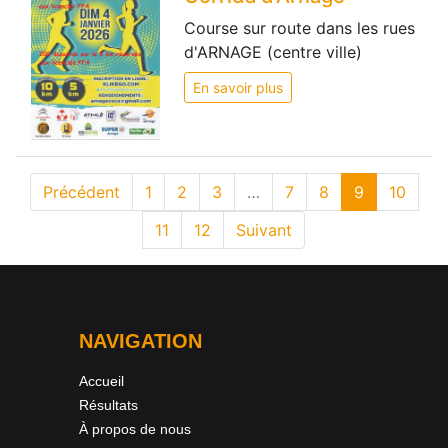
Course sur route dans les rues
d'ARNAGE (centre ville)
En savoir plus
Précédent
1
2
3
…
7
8
9
10
11
12
Suivant
NAVIGATION
Accueil
Résultats
À propos de nous